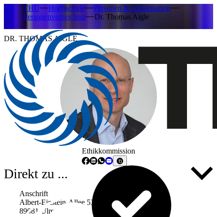
THU
Hochschule
Personen & Organisation
Personenverzeichnis
Dr. Thomas Aigle
DR. THOMAS AIGLE
Ethikkommission
Direkt zu ...
Anschrift
Albert-Einstein-Allee 53-55
89081 Ulm