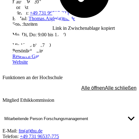
Raum: W3202
Kontakt
Telefon:
+49 731 96537-323
E-Mail:
Thomas.Aigle(at)thu.de
Sprechzeiten
Link in Zwischenablage kopiert
Mo, Di, Do: 9:00 bis 17:00
Mi: 13:00 bis 17:00
Persönliche Links
Research Gate
Website
Funktionen an der Hochschule
Alle öffnen
Alle schließen
Mitglied Ethikkommission
Mitarbeitende Person Forschungsmanagement
E-Mail:
fm(at)thu.de
Telefon:
+49 731 96537-775