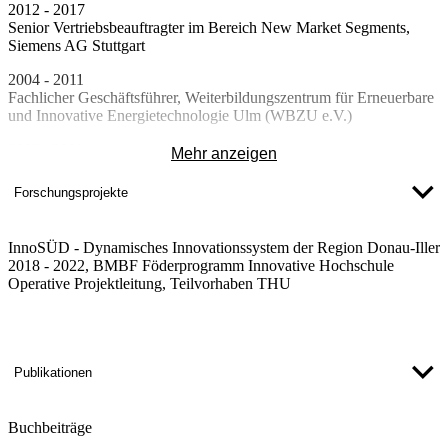
2012 - 2017
Senior Vertriebsbeauftragter im Bereich New Market Segments,
Siemens AG Stuttgart
2004 - 2011
Fachlicher Geschäftsführer, Weiterbildungszentrum für Erneuerbare
und Innovative Energietechnologie Ulm (WBZU e.V.)
2006 –2008
Mehr anzeigen
Wissenschaftlicher Mitarbeiter, Wissenschaftszentrum Berlin für
Sozialforschung (WZB)
Forschungsprojekte
2001 – 2003
Wissenschaftlicher Mitarbeiter, Zentrum für Sonnenenergie- und
InnoSÜD - Dynamisches Innovationssystem der Region Donau-Iller
Wasserstoff-Forschung Baden-Württemberg (ZSW)
2018 - 2022, BMBF Föderprogramm Innovative Hochschule
Operative Projektleitung, Teilvorhaben THU
Publikationen
Buchbeiträge