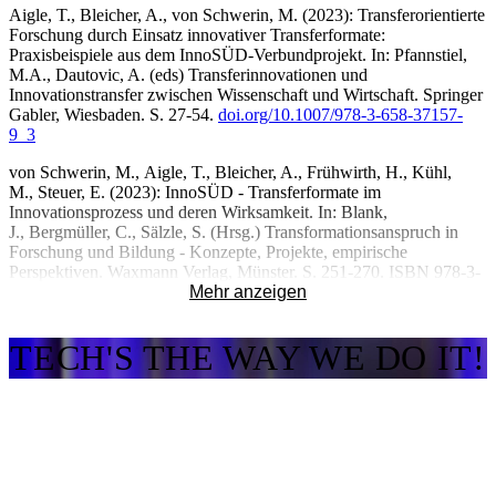
Aigle, T., Bleicher, A., von Schwerin, M. (2023): Transferorientierte
Forschung durch Einsatz innovativer Transferformate:
Praxisbeispiele aus dem InnoSÜD-Verbundprojekt. In: Pfannstiel,
M.A., Dautovic, A. (eds) Transferinnovationen und
Innovationstransfer zwischen Wissenschaft und Wirtschaft. Springer
Gabler, Wiesbaden. S. 27-54.
doi.org/10.1007/978-3-658-37157-
9_3
von Schwerin, M., Aigle, T., Bleicher, A., Frühwirth, H., Kühl,
M., Steuer, E. (2023): InnoSÜD - Transferformate im
Innovationsprozess und deren Wirksamkeit. In: Blank,
J., Bergmüller, C., Sälzle, S. (Hrsg.) Transformationsanspruch in
Forschung und Bildung - Konzepte, Projekte, empirische
Perspektiven. Waxmann Verlag, Münster. S. 251-270. ISBN 978-3-
8309-4677-9. http://dx.doi.org/10.31244/9783830996774
Mehr anzeigen
Dierkes, M., Marz, L., Aigle, T. (2009). Die automobile
TECH'S THE WAY WE DO IT!
Wende: Analyse einer Innovationslandschaft. In: Popp, R., Schüll,
E. (eds) Zukunftsforschung und Zukunftsgestaltung. Zukunft und
Forsc​​hung. Springer, Berlin, Heidelberg. S. 323-
340. https://doi.org/10.1007/978-3-540-78564-4_25
Proceedings / Respositorien
Tillmetz W., Aigle, T., Graeber D. (2026): The Traditional Industries