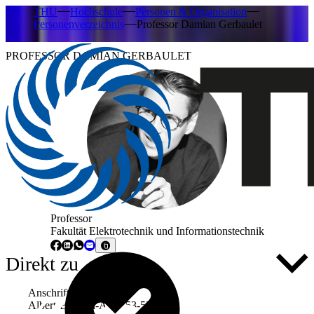
THU
Hochschule
Personen & Organisation
Personenverzeichnis
Professor Damian Gerbaulet
PROFESSOR DAMIAN GERBAULET
Professor
Fakultät Elektrotechnik und Informationstechnik
Direkt zu ...
Anschrift
Albert-Einstein-Allee 53-55