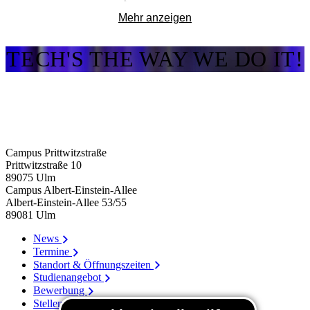
Mehr anzeigen
Prof. Gerbaulet ist u.a. Leiter des Eignungsfeststellungsverfahrens
im Studiengang »Digital Media«.
TECH'S THE WAY WE DO IT!
Campus Prittwitzstraße
Prittwitzstraße 10
89075
Ulm
Campus Albert-Einstein-Allee
Albert-Einstein-Allee 53/​55
89081
Ulm
News
Termine
Standort & Öffnungszeiten
Studienangebot
Bewerbung
Stellenangebote