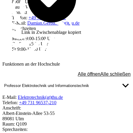
89081 Ulm
Raum: W2401
Kontakt
Telefon:
+49 731 96537-413
E-Mail:
Damian.Gerbaulet(at)thu.de
Sprechzeiten
Link in Zwischenablage kopiert
Mo,Di 9:00-15:00 Uhr
Do 9:00-15:00 Uhr
Fr 9:00-12:00 Uhr
Funktionen an der Hochschule
Alle öffnen
Alle schließen
Professor Elektrotechnik und Informationstechnik
E-Mail:
Elektrotechnik(at)thu.de
Telefon:
+49 731 96537-210
Anschrift:
Albert-Einstein-Allee 53-55
89081 Ulm
Raum: Q109
Sprechzeiten: