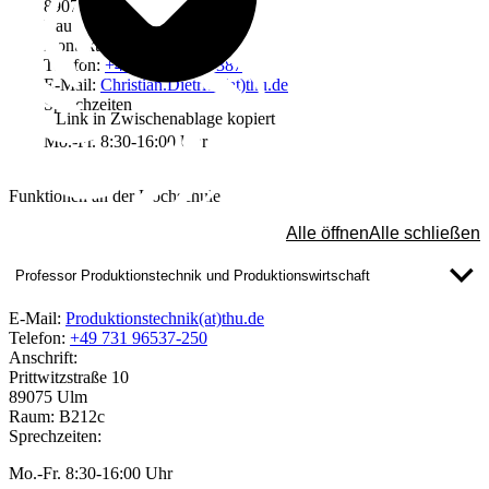
89075 Ulm
Raum: B206
Kontakt
Telefon:
+49 731 96537-387
E-Mail:
Christian.Dietrich(at)thu.de
Sprechzeiten
Link in Zwischenablage kopiert
Mo.-Fr. 8:30-16:00 Uhr
Funktionen an der Hochschule
Alle öffnen
Alle schließen
Professor Produktionstechnik und Produktionswirtschaft
E-Mail:
Produktionstechnik(at)thu.de
Telefon:
+49 731 96537-250
Anschrift:
Prittwitzstraße 10
89075 Ulm
Raum: B212c
Sprechzeiten:
Mo.-Fr. 8:30-16:00 Uhr