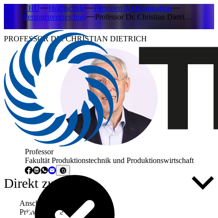
THU
Hochschule
Personen & Organisation
Personenverzeichnis
Professor Dr. Christian Dietri…
PROFESSOR DR. CHRISTIAN DIETRICH
Professor
Fakultät Produktionstechnik und Produktionswirtschaft
Direkt zu ...
Anschrift
Prittwitzstraße 10