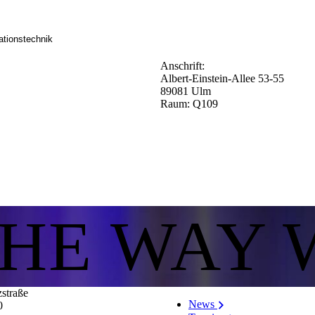
ationstechnik
Anschrift:
Albert-Einstein-Allee 53-55
89081 Ulm
Raum: Q109
THE WAY 
zstraße
News
0