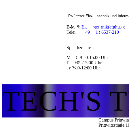
Professor Elektrotechnik und Inform
E-Mail:
Elektrotechnik(at)thu.de
Telefon:
+49 731 96537-210
Sprechzeiten:
Mo,Di 9:00-15:00 Uhr
Do 9:00-15:00 Uhr
Fr 9:00-12:00 Uhr
TECH'S 
Campus Prittwit
Prittwitzstraße 1