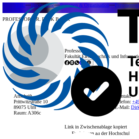
THU
Hochschule
Personen & Organisation
Personenver
PROFESSOR DR. DIRK BANK
Professor
Fakultät Elektrotechnik und Informat
Anschrift
Kontakt
Prittwitzstraße 10
Telefon:
+4
89075 Ulm
E-Mail:
Dir
Raum: A306c
Link in Zwischenablage kopiert
Funktionen an der Hochschule