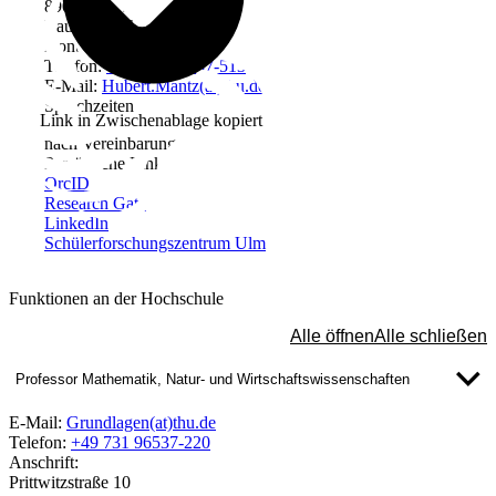
89081 Ulm
Raum: Q233
Kontakt
Telefon:
+49 731 96537-513
E-Mail:
Hubert.Mantz(at)thu.de
Sprechzeiten
Link in Zwischenablage kopiert
nach Vereinbarung
Persönliche Links
OrcID
Research Gate
LinkedIn
Schülerforschungszentrum Ulm
Funktionen an der Hochschule
Alle öffnen
Alle schließen
Professor Mathematik, Natur- und Wirtschaftswissenschaften
E-Mail:
Grundlagen(at)thu.de
Telefon:
+49 731 96537-220
Anschrift:
Prittwitzstraße 10