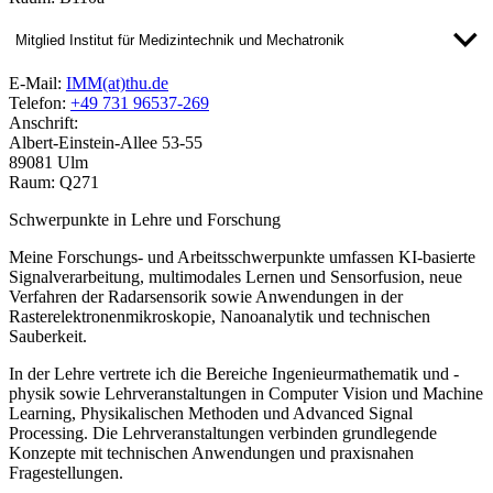
Mitglied Institut für Medizintechnik und Mechatronik
E-Mail:
IMM(at)thu.de
Telefon:
+49 731 96537-269
Anschrift:
Albert-Einstein-Allee 53-55
89081 Ulm
Raum: Q271
Schwerpunkte in Lehre und Forschung
Meine Forschungs- und Arbeitsschwerpunkte umfassen
KI-basierte
Signalverarbeitung
, multimodales Lernen und Sensorfusion, neue
Verfahren der
Radarsensorik
sowie Anwendungen in der
Rasterelektronenmikroskopie
,
Nanoanalytik
und
technischen
Sauberkeit
.
In der Lehre vertrete ich die Bereiche
Ingenieurmathematik und -
physik
sowie Lehrveranstaltungen in
Computer Vision
und
Machine
Learning
,
Physikalischen Methoden
und
Advanced Signal
Processing
. Die Lehrveranstaltungen verbinden grundlegende
Konzepte mit technischen Anwendungen und praxisnahen
Fragestellungen.