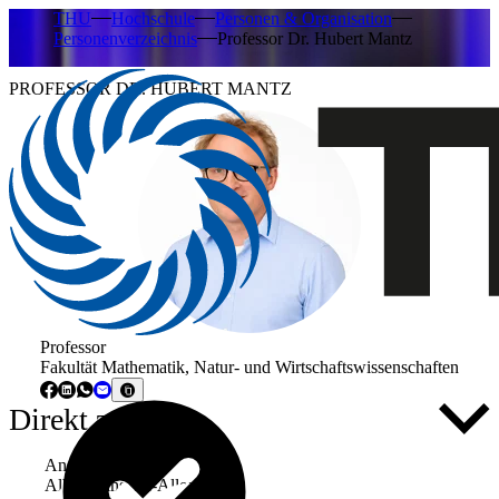
THU
Hochschule
Personen & Organisation
Personenverzeichnis
Professor Dr. Hubert Mantz
PROFESSOR DR. HUBERT MANTZ
Professor
Fakultät Mathematik, Natur- und Wirtschaftswissenschaften
Direkt zu ...
Anschrift
Albert-Einstein-Allee 53-55