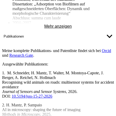
Dissertation: „Adsorption von Biofilmen auf
maßgeschneiderten Oberflächen: Dynamik und
morphologische Charakterisierung“
Abschluss: summa cum laude
2004–2007
Mehr anzeigen
Wissenschaftlicher Mitarbeiter und Doktorand, Universität des
Saarlandes, Saarbrücken
2003–2004
Publikationen
Wissenschaftlicher Mitarbeiter, Max-Planck-Institut für
Metallforschung, Stuttgart
Meine komplette Publikations- und Patentliste findet sich bei
Thema: Morphologie stochastischer Geometrien und deren
Orcid
und
Research Gate
Anwendung in der Statistischen Physik
.
2002
Ausgewählte Publikationen:
Forschungsstipendium, University of New York at Stony
Brook, USA
1. M. Schneider,
H. Mantz
, T. Walter, M. Montoya-Capote, J.
1997–2003
Berger, A. Reichel, N. Hollmach
Studium der Physik, Mathematik und Informatik, Universität
Recognising wild animals on roads: multisensor systems for accident
Ulm
avoidance
Journal of Sensors and Sensor Systems
, 2026.
DOI:
10.5194/jsss-15-27-2026
2.
H. Mantz
, P. Sampaio
AI in microscopy: shaping the future of imaging
Methods in Microscopy
, 2025.