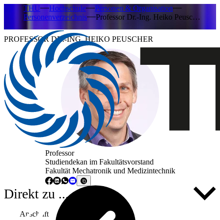
THU
Hochschule
Personen & Organisation
Personenverzeichnis
Professor Dr.-Ing. Heiko Peusc…
PROFESSOR DR.-ING. HEIKO PEUSCHER
Professor
Studiendekan im Fakultätsvorstand
Fakultät Mechatronik und Medizintechnik
Direkt zu ...
Anschrift