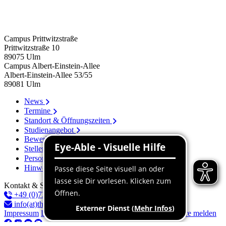
Campus Prittwitzstraße
Prittwitzstraße 10
89075
Ulm
Campus Albert-Einstein-Allee
Albert-Einstein-Allee 53/​55
89081
Ulm
News
Termine
Standort & Öffnungszeiten
Studienangebot
Bewerbung
Stellenangebote
Personenverzeichnis
Hinweissystem
Kontakt & Service
+49 (0)731 96537-100
info(at)thu.de
Impressum
Datenschutz
Barrierefreiheitserklärung
Barriere melden