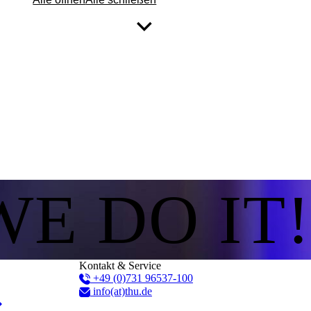
WE DO IT!
Kontakt & Service
+49 (0)731 96537-100
info(at)thu.de