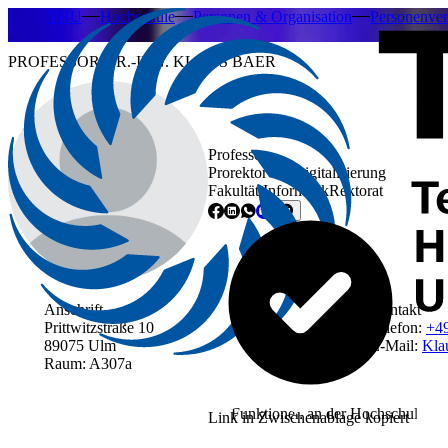
THU
Hochschule
Personen & Organisation
Personenver
PROFESSOR DR.-ING. KLAUS BAER
Professor
Prorektor für Digitalisierung
Fakultät Informatik
Rektorat
Anschrift
Kontakt
Prittwitzstraße 10
Telefon:
+4
89075 Ulm
E-Mail:
Kla
Raum: A307a
Funktionen an der Hochschule
Link in Zwischenablage kopiert