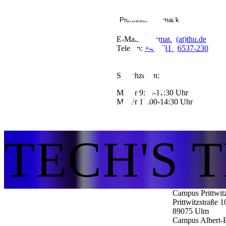
Professor Informatik
E-Mail:
Informatik(at)thu.de
Telefon:
+49 731 96537-230
Sprechzeiten:
Mo-Fr 9:30-11:30 Uhr
Mo-Fr 13:00-14:30 Uhr
TECH'S 
Campus Prittwit
Prittwitzstraße 1
89075
Ulm
Campus Albert-E