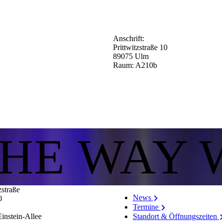
Anschrift:
Prittwitzstraße 10
89075 Ulm
Raum: A210b
THE WAY 
zstraße
News
0
Termine
Standort & Öffnungszeiten
instein-Allee