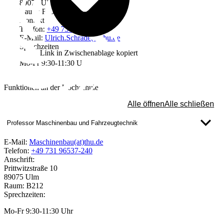
89075 Ulm
Raum: F03
Kontakt
Telefon:
+49 731 96537-595
E-Mail:
Ulrich.Schrade(at)thu.de
Sprechzeiten
Link in Zwischenablage kopiert
Mo-Fr 9:30-11:30 Uhr
Funktionen an der Hochschule
Alle öffnen
Alle schließen
Professor Maschinenbau und Fahrzeugtechnik
E-Mail:
Maschinenbau(at)thu.de
Telefon:
+49 731 96537-240
Anschrift:
Prittwitzstraße 10
89075 Ulm
Raum: B212
Sprechzeiten:
Mo-Fr 9:30-11:30 Uhr