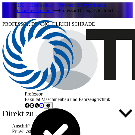
THU
Hochschule
Personen & Organisation
Personenverzeichnis
Professor Dr.-Ing. Ulrich Schr…
PROFESSOR DR.-ING. ULRICH SCHRADE
Professor
Fakultät Maschinenbau und Fahrzeugtechnik
Direkt zu ...
Anschrift
Prittwitzstraße 10