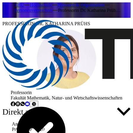
THU
Hochschule
Personen & Organisation
Personenverzeichnis
Professorin Dr. Katharina Prüh…
PROFESSORIN DR. KATHARINA PRÜHS
Professorin
Fakultät Mathematik, Natur- und Wirtschaftswissenschaften
Direkt zu ...
Anschrift
Prittwitzstraße 10