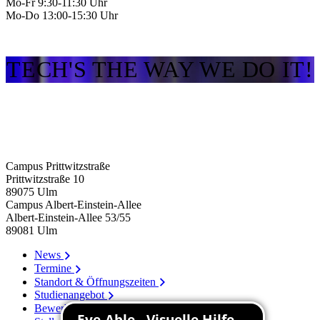
Mo-Fr 9:30-11:30 Uhr
Mo-Do 13:00-15:30 Uhr
TECH'S THE WAY WE DO IT!
Campus Prittwitzstraße
Prittwitzstraße 10
89075
Ulm
Campus Albert-Einstein-Allee
Albert-Einstein-Allee 53/​55
89081
Ulm
News
Termine
Standort & Öffnungszeiten
Studienangebot
Bewerbung