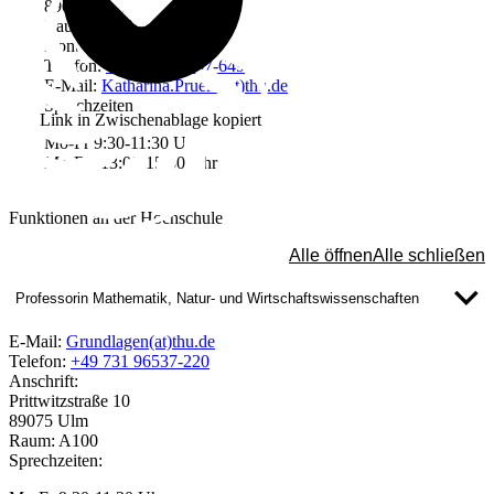
89075 Ulm
Raum: C030
Kontakt
Telefon:
+49 731 96537-649
E-Mail:
Katharina.Pruehs(at)thu.de
Sprechzeiten
Link in Zwischenablage kopiert
Mo-Fr 9:30-11:30 Uhr
Mo-Do 13:00-15:30 Uhr
Funktionen an der Hochschule
Alle öffnen
Alle schließen
Professorin Mathematik, Natur- und Wirtschaftswissenschaften
E-Mail:
Grundlagen(at)thu.de
Telefon:
+49 731 96537-220
Anschrift:
Prittwitzstraße 10
89075 Ulm
Raum: A100
Sprechzeiten: