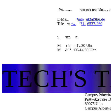
Professor Mechatronik und Medizint
E-Mail:
Mechatronik(at)thu.de
Telefon:
+49 731 96537-260
Sprechzeiten:
Mo-Fr 9:30-11:30 Uhr
Mo-Mi 13:00-14:30 Uhr
TECH'S 
Campus Prittwit
Prittwitzstraße 1
89075
Ulm
Campus Albert-E