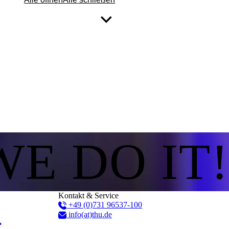
WE DO IT!
Kontakt & Service
+49 (0)731 96537-100
info(at)thu.de