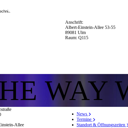
echnik
Anschrift:
Albert-Einstein-Allee 53-55
89081 Ulm
Raum: Q115
THE WAY 
zstraße
News
0
Termine
Standort & Öffnungszeiten
instein-Allee