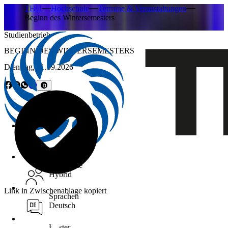
THU
Hochschule
Termine & Veranstaltungen
Beginn des Wintersemesters
Studienbetrieb
BEGINN DES WINTERSEMESTERS
Dienstag,
01.09.2026
Uhrzeit
Uhr
Ort
Teilnahme
Hybrid
Link in Zwischenablage kopiert
Sprachen
Deutsch
Kosten