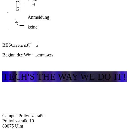
Frei
Anmeldung
keine
BESCHREIBUNG
Beginn des Wintersemesters
TECH'S THE WAY WE DO IT!
Campus Prittwitzstraße
Prittwitzstraße 10
89075
Ulm