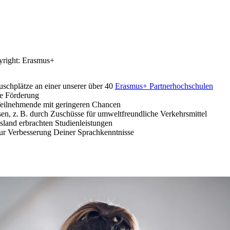
right: Erasmus+
uschplätze an einer unserer über 40
Erasmus+ Partnerhochschulen
he Förderung
Teilnehmende mit geringeren Chancen
en, z. B. durch Zuschüsse für umweltfreundliche Verkehrsmittel
land erbrachten Studienleistungen
ur Verbesserung Deiner Sprachkenntnisse
Alle Auslandssemester an einer E
THU werden automatisch mit eine
Sobald Du Deinen Platz erhalten ha