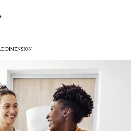
e
LE DIMENSION
Erasmus+
Internationale Dimens
Stipendienförderung für ein Ausl
Partnerhochschulen außerhalb de
Die geförderten Partnerhochschule
dieser Webseite veröffentlicht. Di
Rahmen des regulären Bewerbungsv
Austauschplätze.