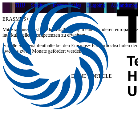
THU
Studium
Internationales
Outgoing
Auslandsmögl
ERASMUS+
Mit Erasmus+ hast Du die Möglichkeit, in einem anderen europäische
interkulturellen Kompetenzen zu erweitern.
Für alle Studienaufenthalte bei den Erasmus+ Partnerhochschulen de
zwei bis zwölf Monate gefördert werden.
DEINE
VORTEILE