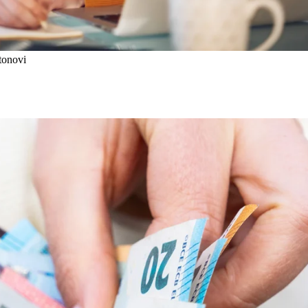
tonovi
Für Dein Auslandssemester erhält
national festgelegten Erasmus+ Fö
umfasst
eine länderspezifische mona
eine Reisekostenpauschale 
Zuschüsse für Teilnehmende
Top-up) und
einen Zuschuss für nachhalt