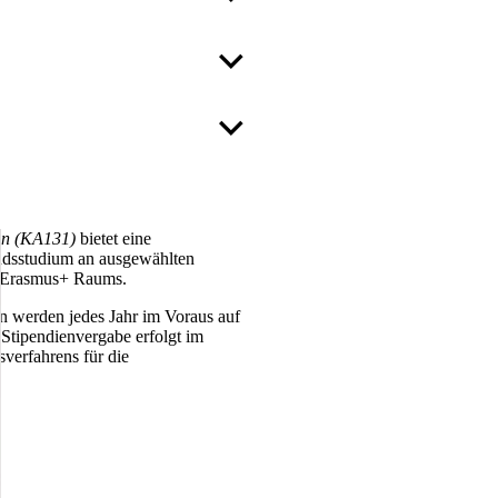
ion (KA131)
bietet eine
andsstudium an ausgewählten
s Erasmus+ Raums
.
n werden jedes Jahr im Voraus auf
e Stipendienvergabe erfolgt im
erfahrens für die