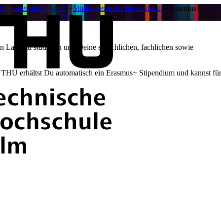
ichkeiten für Stud…
Studiensemester im Ausland
Erasmus+
n Land zu studieren und Deine sprachlichen, fachlichen sowie
r THU erhältst Du automatisch ein Erasmus+ Stipendium und kannst fü