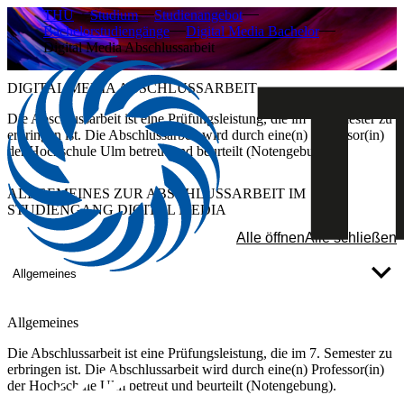
THU
Studium
Studienangebot
Bachelorstudiengänge
Digital Media Bachelor
Digital Media Abschlussarbeit
DIGITAL MEDIA ABSCHLUSSARBEIT
Die Abschlussarbeit ist eine Prüfungsleistung, die im 7. Semester zu
erbringen ist. Die Abschlussarbeit wird durch eine(n) Professor(in)
der Hochschule Ulm betreut und beurteilt (Notengebung).
ALLGEMEINES ZUR ABSCHLUSSARBEIT IM
STUDIENGANG DIGITAL MEDIA
Alle öffnen
Alle schließen
Allgemeines
​Allgemeines
​Die Abschlussarbeit ist eine Prüfungsleistung, die im 7. Semester zu
erbringen ist. Die Abschlussarbeit wird durch eine(n) Professor(in)
der Hochschule Ulm betreut und beurteilt (Notengebung).