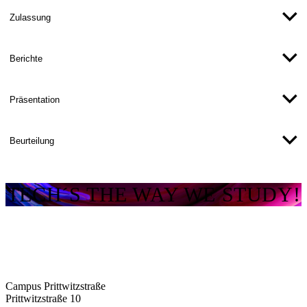
Matrikelnummer
Zulassung
Fachliche/r Betreuer/in und Erstgutachter/in
Berichte
Zweitgutachter/in
Wintersemester bzw. Sommersemester 20xx
Präsentation
Abgabetermin
Formulare zum Download (Intranet)
Beurteilung
TECH´S THE WAY WE STUDY!
Campus Prittwitzstraße
Prittwitzstraße 10