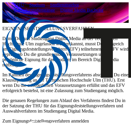
THU
Studium
Studienangebot
Bachelorstudiengänge
Digital Media Bachelor
Eignungsfeststellungsverfahren
EIGNUNGSFESTSTELLUNGSVERFAHREN
Damit Du zum Studiengang Digital Media an der Technischen
Hochschule Ulm zugelassen werden kannst, musst Du erfolgreich
am Eignungsfeststellungsverfahren (EFV) teilnehmen. Im EFV wird
geprüft, ob Du die grundlegenden Voraussetzungen und die
persönliche Eignung für das Studium im Bereich Digital Media
mitbringst.
Im Rahmen des Eignungsfeststellungsverfahrens absolvierst Du eine
Klausurprüfung an der Technischen Hochschule Ulm (THU). Erst
wenn Du die erforderlichen Voraussetzungen erfüllst und das EFV
erfolgreich bestehst, ist eine Zulassung zum Studiengang möglich.
Die genauen Regelungen zum Ablauf des Verfahrens findest Du in
der Satzung der THU für das Eignungsfeststellungsverfahren und
Auswahlverfahren im Studiengang Digital Media.
Zum Eignungsfeststellungsverfahren anmelden