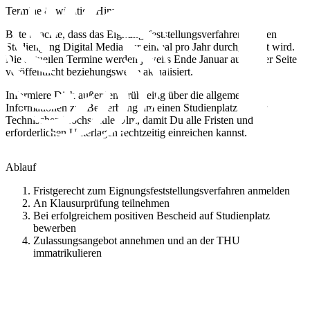
Termine & wichtige Hinweise
Bitte beachte, dass das Eignungsfeststellungsverfahren für den
Studiengang Digital Media nur einmal pro Jahr durchgeführt wird.
Die aktuellen Termine werden jeweils Ende Januar auf dieser Seite
veröffentlicht beziehungsweise aktualisiert.
Informiere Dich außerdem frühzeitig über die allgemeinen
Informationen zur Bewerbung um einen Studienplatz an der
Technischen Hochschule Ulm, damit Du alle Fristen und
erforderlichen Unterlagen rechtzeitig einreichen kannst.
Ablauf
Fristgerecht zum Eignungsfeststellungsverfahren anmelden
An Klausurprüfung teilnehmen
Bei erfolgreichem positiven Bescheid auf Studienplatz
bewerben
Zulassungsangebot annehmen und an der THU
immatrikulieren