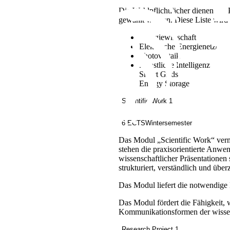
Die Wahlpflichtfächer dienen der 
gewählt werden. Diese Liste wird 
Energiewirtschaft
Elektrische Energienetze
Photovoltaik
Künstliche Intelligenz
Smart Grids
Energy Storage
Scientific Work 1
6 ECTS
Wintersemester
Das Modul „Scientific Work“ verm
stehen die praxisorientierte Anw
wissenschaftlicher Präsentationen
strukturiert, verständlich und übe
Das Modul liefert die notwendige 
Das Modul fördert die Fähigkeit, w
Kommunikationsformen der wissens
Research Project 1