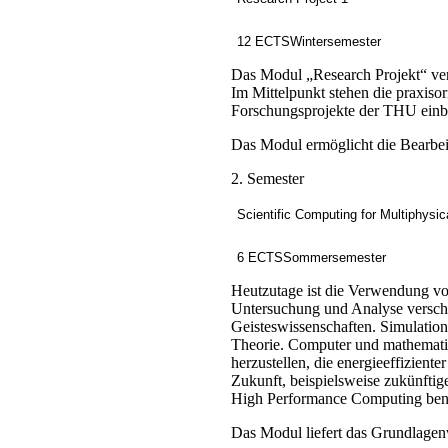
12 ECTS
Wintersemester
Das Modul „Research Projekt“ ver
Im Mittelpunkt stehen die praxis
Forschungsprojekte der THU einb
Das Modul ermöglicht die Bearbeit
2. Semester
Scientific Computing for Multiphysi
6 ECTS
Sommersemester
Heutzutage ist die Verwendung vo
Untersuchung und Analyse verschi
Geisteswissenschaften. Simulatio
Theorie. Computer und mathematis
herzustellen, die energieeffizien
Zukunft, beispielsweise zukünfti
High Performance Computing benöti
Das Modul liefert das Grundlagenv