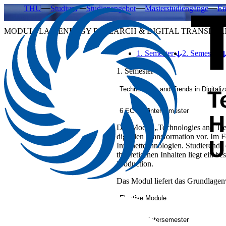
THU
Studium
Studienangebot
Masterstudiengänge
En
MODULPLAN ENERGY RESEARCH & DIGITAL TRANSFOR
1. Semester
2. Semester
1. Semester
Technologies and Trends in Digitaliz
6 ECTS
Wintersemester
Das Modul „Technologies and Trend
digitalen Transformation vor. Im
Internettechnologien. Studierend
theoretischen Inhalten liegt ein
Production.
Das Modul liefert das Grundlagenv
Elective Module
6 ECTS
Wintersemester