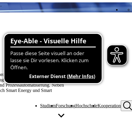
…
Alle öffnen
Alle schließen
sforderungen und Chancen der
nagement, Vernetzte Systeme und
und Prozessautomatisierung. Neben
eich Smart Energy und Smart
Studium
Forschung
Hochschule
Kooperation