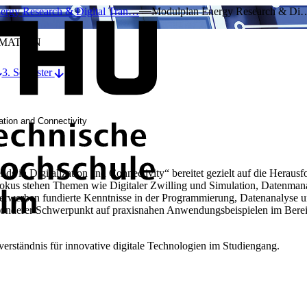
ergy Research & Digital Tran…
Modulplan Energy Research & Di
MATION
3. Semester
ation and Connectivity
s in Digitalization and Connectivity“ bereitet gezielt auf die Herau
 Fokus stehen Themen wie Digitaler Zwilling und Simulation, Datenma
e erwerben fundierte Kenntnisse in der Programmierung, Datenanalyse 
 besonderer Schwerpunkt auf praxisnahen Anwendungsbeispielen im Ber
erständnis für innovative digitale Technologien im Studiengang.