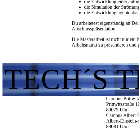
die Entwicklung einer autom
die Simulation der Strömun
die Entwicklung agentenbasi
Du arbeitetest eigenständig an De
Abschlusspräsentation.
Die Masterarbeit ist nicht nur ei
Arbeitsmarkt zu präsentieren und p
TECH´S 
Campus Prittwit
Prittwitzstraße 1
89075
Ulm
Campus Albert-E
Albert-Einstein-
89081
Ulm