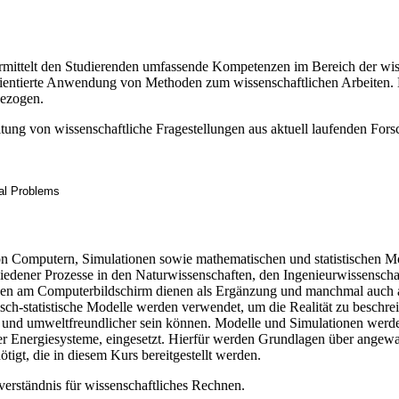
mittelt den Studierenden umfassende Kompetenzen im Bereich der wiss
orientierte Anwendung von Methoden zum wissenschaftlichen Arbeiten. 
ezogen.
ung von wissenschaftliche Fragestellungen aus aktuell laufenden Fors
cal Problems
n Computern, Simulationen sowie mathematischen und statistischen M
edener Prozesse in den Naturwissenschaften, den Ingenieurwissenscha
nen am Computerbildschirm dienen als Ergänzung und manchmal auch a
ch-statistische Modelle werden verwendet, um die Realität zu beschre
ter und umweltfreundlicher sein können. Modelle und Simulationen werd
ger Energiesysteme, eingesetzt. Hierfür werden Grundlagen über ange
gt, die in diesem Kurs bereitgestellt werden.
erständnis für wissenschaftliches Rechnen.