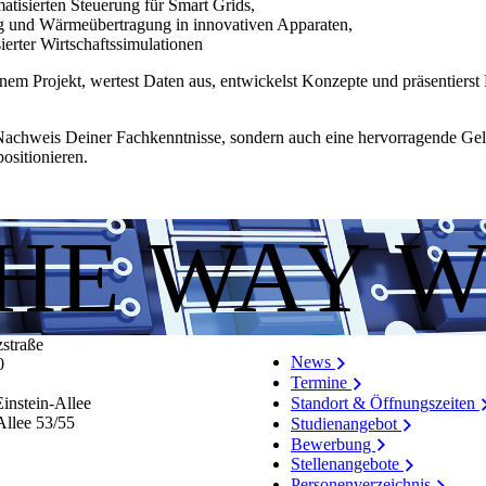
atisierten Steuerung für Smart Grids,
g und Wärmeübertragung in innovativen Apparaten,
erter Wirtschaftssimulationen
inem Projekt, wertest Daten aus, entwickelst Konzepte und präsentierst 
n Nachweis Deiner Fachkenntnisse, sondern auch eine hervorragende Gel
ositionieren.
THE WAY 
zstraße
News
0
Termine
Standort & Öffnungszeiten
instein-Allee
Allee 53/​55
Studienangebot
Bewerbung
Stellenangebote
Personenverzeichnis