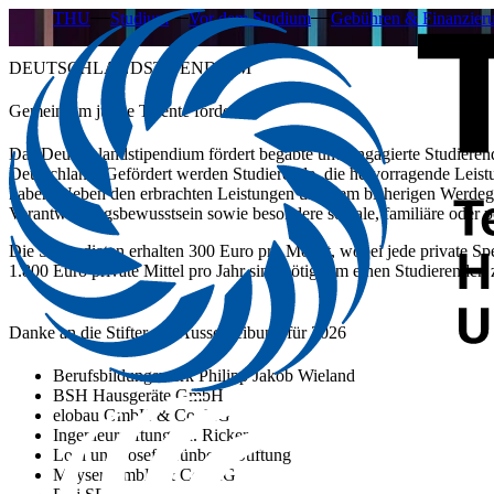
THU
Studium
Vor dem Studium
Gebühren & Finanzier
DEUTSCHLANDSTIPENDIUM
Gemeinsam junge Talente fördern
Das Deutschlandstipendium fördert begabte und engagierte Studierend
Deutschland. Gefördert werden Studierende, die hervorragende Leistu
haben. Neben den erbrachten Leistungen und dem bisherigen Werdeg
Verantwortungsbewusstsein sowie besondere soziale, familiäre oder p
Die Stipendiaten erhalten 300 Euro pro Monat, wobei jede private 
1.800 Euro private Mittel pro Jahr sind nötig, um einen Studierenden
Danke an die Stifter der Ausschreibung für 2026
Berufsbildungswerk Philipp Jakob Wieland
BSH Hausgeräte GmbH
elobau GmbH & Co. KG
Ingenieurstiftung Dr. Ricker
Loni und Josef Grünbeck-Stiftung
Mayser GmbH & Co. KG