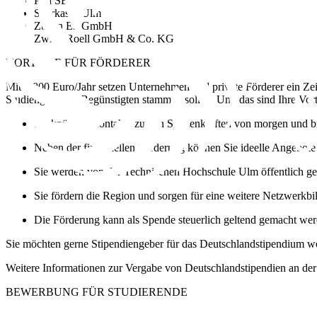
Peri SE
Sparkasse Ulm
Zuken E3 GmbH
Zwick Roell GmbH & Co. KG
VORTEILE FÜR FÖRDERER
Mit 1.800 Euro/Jahr setzen Unternehmen und private Förderer ein Ze
Studiengang die Begünstigten stammen sollen. Und das sind Ihre Vort
Sie knüpfen Kontakte zu den Spitzenkräften von morgen und b
Neben der finanziellen Förderung können Sie ideelle Angebote 
Sie werden von der Technischen Hochschule Ulm öffentlich ge
​Sie fördern die Region und sorgen für eine weitere Netzwerkb
Die Förderung kann als Spende steuerlich geltend gemacht wer
Sie möchten gerne Stipendiengeber für das Deutschlandstipendium we
Weitere Informationen zur Vergabe von Deutschlandstipendien an de
BEWERBUNG FÜR STUDIERENDE