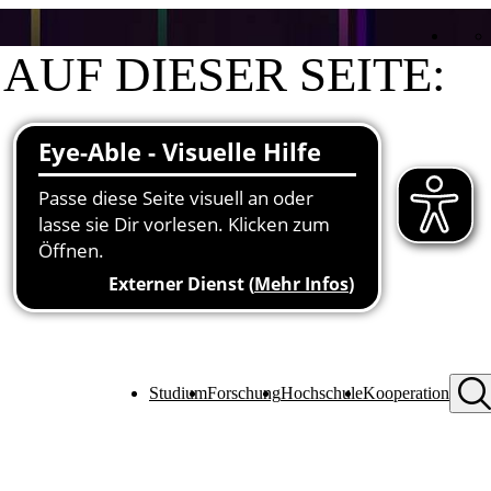
AUF DIESER SEITE:
Aktuelle Stifter
Vorteile für Förderer
Bewerbung für Studierende
Studium
Forschung
Hochschule
Kooperation