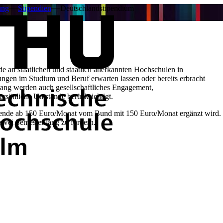
ung
Stipendien
Deutschlandstipendium
e an staatlichen und staatlich anerkannten Hochschulen in
ngen im Studium und Beruf erwarten lassen oder bereits erbracht
ang werden auch gesellschaftliches Engagement,
ersönliche Umstände berücksichtigt.
Spende ab 150 Euro/Monat vom Bund mit 150 Euro/Monat ergänzt wird.
 zwei Semester lang zu fördern.