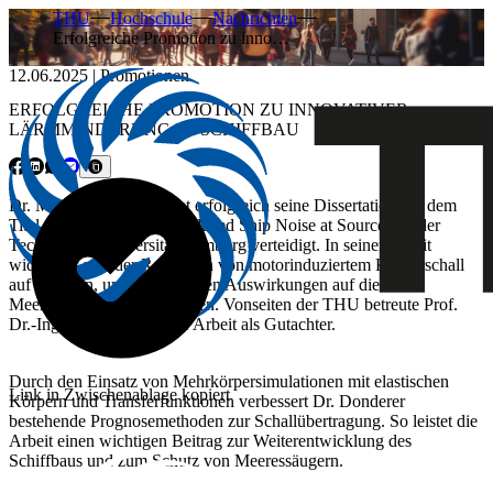
THU
Hochschule
Nachrichten
Erfolgreiche Promotion zu inno…
12.06.2025
|
Promotionen
ERFOLGREICHE PROMOTION ZU INNOVATIVER
LÄRMMINDERUNG IM SCHIFFBAU
Dr. Matthias Donderer hat erfolgreich seine Dissertation mit dem
Titel „Reducing Engine-Induced Ship Noise at Source“ an der
Technischen Universität Hamburg verteidigt. In seiner Arbeit
widmet er sich der Reduktion von motorinduziertem Körperschall
auf Schiffen, um die negativen Auswirkungen auf die
Meeresumwelt zu minimieren. Vonseiten der THU betreute Prof.
Dr.-Ing. Jochen Neher die Arbeit als Gutachter.
Durch den Einsatz von Mehrkörpersimulationen mit elastischen
Link in Zwischenablage kopiert
Körpern und Transferfunktionen verbessert Dr. Donderer
bestehende Prognosemethoden zur Schallübertragung. So leistet die
Arbeit einen wichtigen Beitrag zur Weiterentwicklung des
Schiffbaus und zum Schutz von Meeressäugern.