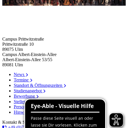
TECH'S THE WAY WE DO IT!
Campus Prittwitzstraße
Prittwitzstraße 10
89075
Ulm
Campus Albert-Einstein-Allee
Albert-Einstein-Allee 53/​55
89081
Ulm
News
Termine
Standort & Öffnungszeiten
Studienangebot
Bewerbung
Stellenangebote
Personenverzeichnis
Hinweissystem
Kontakt & Service
+49 (0)731 96537-100